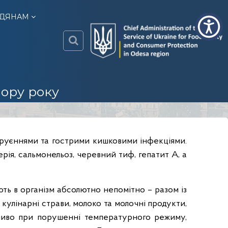
ДЯНАМ
o
d
пору року
e
s
a
.
отруєннями та гострими кишковими інфекціями.
c
o
рія, сальмонельоз, черевний тиф, гепатит А, а
n
s
ють в організм абсолютно непомітно – разом із
u
m
кулінарні страви, молоко та молочні продукти,
e
бливо при порушенні температурного режиму,