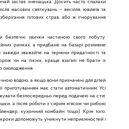
r
ичай застає зненацька. Досить часто спалахи
.
сля масових святкувань – весілля, ювілеїв та
g
зберігання готових страв, або ж ігнорування
o
v
.
и безпечні звички частиною свого побуту.
u
хійних ринках, а придбане на базарі розливне
a
х завжди зважайте на терміни придатності та
рож чи на пікнік, краще взагалі не брати із
о охолодження.
очною водою, а якщо вони призначені для дітей
ї приготуванням має стати автоматичним. Усі
ажувати безпосередньо перед подачею на стіл.
дошки, а після роботи з сирим м’ясом чи рибою
лендер, кухонний комбайн тощо). Крім того,
нні кроки допоможуть уникнути неприємностей і