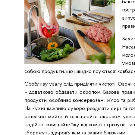
бакте
у
гостр
ж
б
випус
и
прави
в
Захи
О
д
Насам
е
молок
с
умови
ь
собою продукти, що швидко псуються: ковбасні
к
і
Особливу увагу слід приділяти чистоті. Овочі
й
– додатково обдавати окропом. Базове прави
о
продукти, особливо консервовані, м’ясо та р
б
На кухні важливо суворо розділяти сирі та го
л
ретельно мийте й ошпарюйте окропом увесь 
а
надійно захищайте їжу від комах і гризунів т
с
збережуть здоров’я вам та вашим близьким.
т