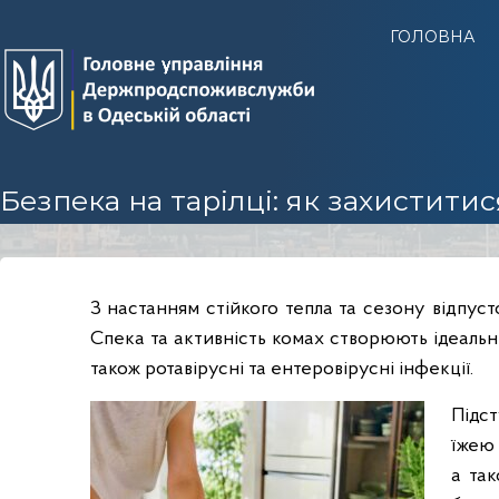
Г
ГОЛОВНА
У
Д
е
р
ж
п
Безпека на тарілці: як захистити
р
о
д
с
З настанням стійкого тепла та сезону відпус
п
Спека та активність комах створюють ідеальні
о
також ротавірусні та ентеровірусні інфекції.
ж
и
Підст
в
їжею 
с
а та
л