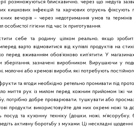
рії розмножуються блискавично, через що недуга зазв
их кишкових інфекцій та харчових отруєнь фіксують пі
кних вечорів – через недотримання умов та термінів 
л особистої гігієни під час їх приготування.
стити себе та родину цілком реально, якщо зробит
перед варто відмовитися від купівлі продуктів на сти
о перед вживанням обов’язково кип’ятити. У магазина
 зберігання, зазначені виробником. Вирушаючи у подо
, молочні або кремові вироби, які потребують постійног
, фрукти та ягоди необхідно ретельно промивати під прот
ло миття рук із милом перед кожним прийомом їжі чи ї
ибу, потрібно добре проварювати, тушкувати або просм
тові продукти: використовуйте для них окремі ножі та 
посуд та кухонну техніку (дошки, ножі, м’ясорубку, б
а ведіть активну боротьбу з мухами. Ці нескладні щоде