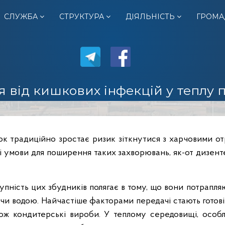
СЛУЖБА
СТРУКТУРА
ДІЯЛЬНІСТЬ
ГРОМА
ся від кишкових інфекцій у теплу 
ток традиційно зростає ризик зіткнутися з харчовими 
 умови для поширення таких захворювань, як-от дизенте
упність цих збудників полягає в тому, що вони потрапля
чи водою. Найчастіше факторами передачі стають готові 
кож кондитерські вироби. У теплому середовищі, осо