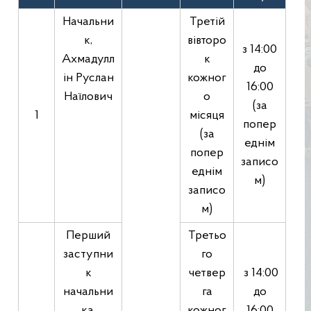
Начальни
Третій
к,
вівторо
з 14:00
Ахмадулл
к
до
ін Руслан
кожног
16:00
Наїлович
о
(за
1
місяця
попер
(за
еднім
попер
записо
еднім
м)
записо
м)
Перший
Третьо
заступни
го
к
четвер
з 14:00
начальни
га
до
ка,
кожног
16:00