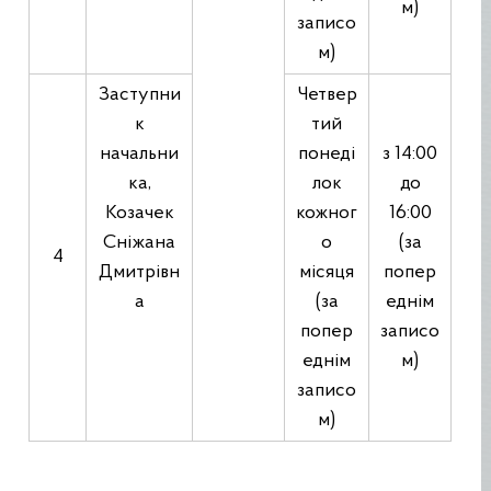
м)
записо
м)
Заступни
Четвер
к
тий
начальни
понеді
з 14:00
ка,
лок
до
Козачек
кожног
16:00
Сніжана
о
(за
4
Дмитрівн
місяця
попер
а
(за
еднім
попер
записо
еднім
м)
записо
м)