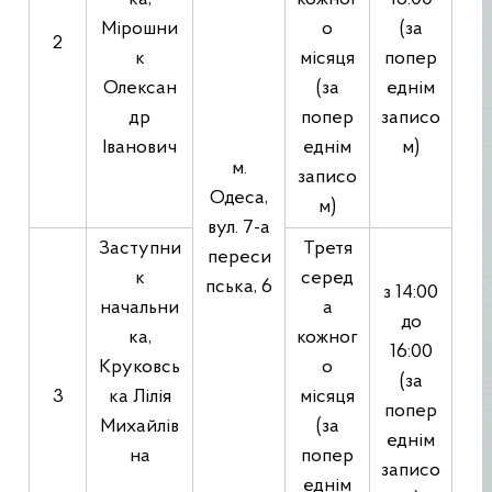
Мірошни
о
(за
2
к
місяця
попер
Олексан
(за
еднім
др
попер
записо
Іванович
еднім
м)
м.
записо
Одеса,
м)
вул. 7-а
Заступни
Третя
переси
к
серед
пська, 6
з 14:00
начальни
а
до
ка,
кожног
16:00
Круковсь
о
(за
3
ка Лілія
місяця
попер
Михайлів
(за
еднім
на
попер
записо
еднім