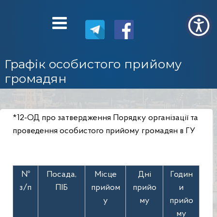
Графік особистого прийому
громадян
*
12-ОД про затвердження Порядку організації та
проведення особистого прийому громадян в ГУ
№
Посада,
Місце
Дні
Годин
з/п
ПІБ
прийом
прийо
и
у
му
прийо
му