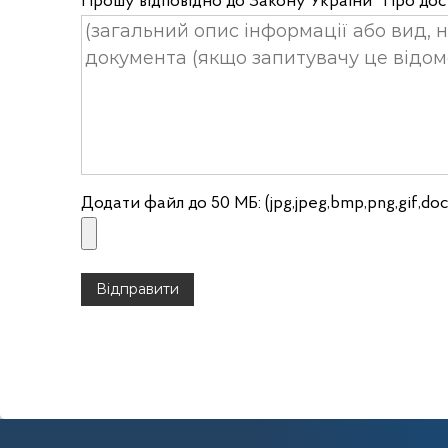
Прошу відповідно до Закону України "Про дост
Додати файл до 50 МБ: (jpg,jpeg,bmp,png,gif,doc