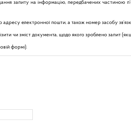
дання запиту на інформацію, передбачених частиною п’я
адресу електронної пошти, а також номер засобу зв’язку
візити чи зміст документа, щодо якого зроблено запит (як
овій формі).