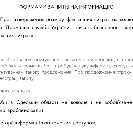
ФОРМАМИ ЗАПИТІВ НА ІНФОРМАЦІЮ
 «Про затвердження розміру фактичних витрат на копі
є Державна служба України з питань безпечності харч
ня цих витрат»
посіб, обраний запитувачем, протягом п’яти робочих днів з дня
 обсягу інформації або потребує пошуку інформації серед зн
нтуванням такого продовження. Про продовження строку з
еєстрації запиту.
аких випадках:
и в Одеській області не володіє і не зобов’язане 
кої зроблено запит;
тегорії інформації з обмеженим доступом;