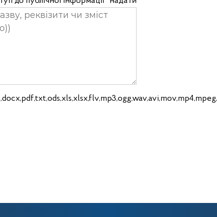
уп до публічної інформації" надати
,docx,pdf,txt,ods,xls,xlsx,flv,mp3,ogg,wav,avi,mov,mp4,mpeg