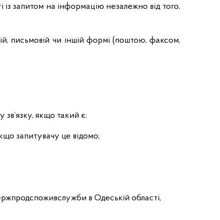
r
із запитом на інформацію незалежно від того,
.
g
o
, письмовій чи іншій формі (поштою, факсом,
v
.
u
a
зв’язку, якщо такий є;
якщо запитувачу це відомо;
ржпродспоживслужби в Одеській області,