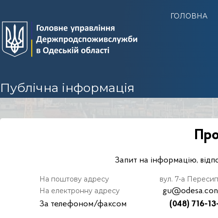
Г
ГОЛОВНА
У
Д
е
р
ж
п
Публічна інформація
р
о
д
с
Про
п
о
Запит на інформацію, відп
ж
и
На поштову адресу вул. 7-а Пересипська,
в
На електронну адресу
gu@odesa.con
с
За телефоном/факсом
(048) 716-13-
л