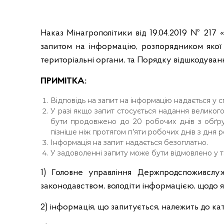
і
Наказ Мінагрополітики від 19.04.2019 № 217
запитом на інформацію, розпорядником якої 
територіальні органи, та Порядку відшкодуван
ПРИМІТКА:
Відповідь на запит на інформацію надається у с
У разі якщо запит стосується надання великого
бути продовжено до 20 робочих днів з обґру
пізніше ніж протягом п’яти робочих днів з дня р
Інформація на запит надається безоплатно.
У задоволенні запиту може бути відмовлено у т
1) Головне управління Держпродспоживслужб
законодавством, володіти інформацією, щодо я
2) інформація, що запитується, належить до ка