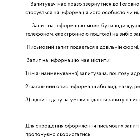
у
Запитувач має право звернутися до Головного
ж
стосується ця інформація його особисто чи ні
б
Запит на інформацію може бути індивідуальн
и
в
телефоном, електронною поштою) на вибір за
О
Письмовий запит подається в довільній формі.
д
е
Запит на інформацію має містити:
с
ь
1) ім’я (найменування) запитувача, поштову ад
к
і
2) загальний опис інформації або вид, назву, р
й
3) підпис і дату за умови подання запиту в пис
о
б
л
а
Для спрощення оформлення письмових запитів
с
пропонуємо скористатись
т