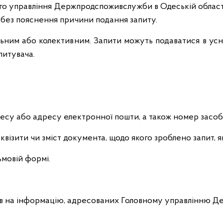
 управління Держпродспоживслужби в Одеській області 
, без пояснення причини подання запиту.
им або колективним. Запити можуть подаватися в усній
питувача.
ресу або адресу електронної пошти, а також номер засобу 
еквізити чи зміст документа, щодо якого зроблено запит, 
ьмовій формі.
 на інформацію, адресованих Головному управлінню Де