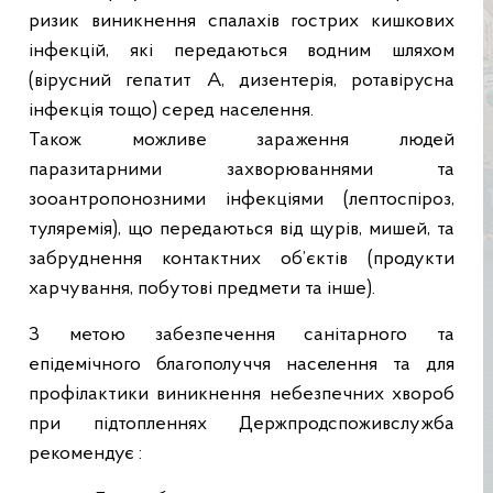
ризик виникнення спалахів гострих кишкових
інфекцій, які передаються водним шляхом
(вірусний гепатит А, дизентерія, ротавірусна
інфекція тощо) серед населення.
Також можливе зараження людей
паразитарними захворюваннями та
зооантропонозними інфекціями (лептоспіроз,
туляремія), що передаються від щурів, мишей, та
забруднення контактних об’єктів (продукти
харчування, побутові предмети та інше).
З метою забезпечення санітарного та
епідемічного благополуччя населення та для
профілактики виникнення небезпечних хвороб
при підтопленнях Держпродспоживслужба
рекомендує :