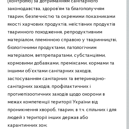
(контролю) за дотриманням санітарного
законодавства, здоров’ям та благополуччям
тварин, безпечністю та окремими показниками
якості харчових продуктів, неїстівних продуктів
тваринного походження, репродуктивним
матеріалом, племінною справою у тваринництві,
біологічними продуктами, патологічним
матеріалом, ветпрепаратами, субстанціями,
кормовими добавками, преміксами, кормами та
іншими об’єктами санітарних заходів,
застосуванням санітарних та ветеринарно-
санітарних заходів, профілактичних і
протиепізоотичних заходів щодо охорони в
межах компетенції території України від
проникнення хвороб, тварин, в т.ч. спільних і для
людей з території інших держав або
карантинних зон;