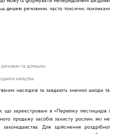
r
, що можуть формувати непередбачені шкідливі
.
льш дешеві речовини, часто токсичні, покликані
g
o
v
.
u
a
 речовин та домішок;
джені каліцтва.
аних наслідків та завдають значної шкоди та
ми, що зареєстровані в
«Переліку пестицидів і
ого продажу засобів захисту рослин, які не
законодавства. Для здійснення роздрібної