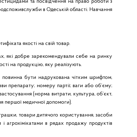
пестицидами та посвідчення на право роботи з
одспоживслужби в Одеській області. Навчання
тифіката якості на свій товар.
мах, які добре зарекомендували себе на ринку
сті на продукцію, яку реалізують.
ній повинна бути надрукована чітким шрифтом,
ви препарату; номеру партії; ваги або об’єму;
астосування (норма витрати, культура, об’єкт,
ня першої медичної допомоги).
 іграшки, товари дитячого користування, засоби
и і агрохімікатами в рядах продажу продуктів