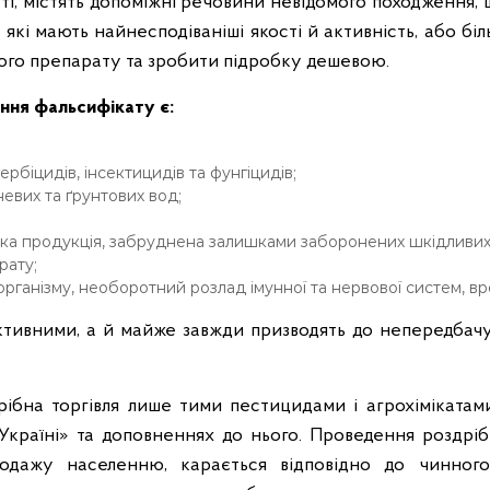
раті, містять допоміжні речовини невідомого походження
які мають найнесподіваніші якості й активність, або бі
ого препарату та зробити підробку дешевою.
ння фальсифікату є:
ербіцидів, інсектицидів та фунгіцидів;
вих та ґрунтових вод;
ка продукція, забруднена залишками заборонених шкідливих
рату;
ганізму, необоротний розлад імунної та нервової систем, вро
ивними, а й майже завжди призводять до непередбачув
рібна торгівля лише тими пестицидами і агрохіміката­
Україні»
та доповненнях до нього. Проведення роздрібн
одажу населенню, карається відповідно до чинного 