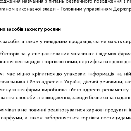
оходження навчання з питань безпечного поводження з 
рганом виконавчої влади – Головним управлінням Держпр
их засобів захисту рослин
 засобів, а також у невідомих продавців, які не мають сер
’юторів та у спеціалізованих магазинах і відомих фір
ання пестицидів і торгівлю ними, сертифікати відповідно
ечі, має міцно кріпитися до упаковки: інформація на 
ачальника і його адреси в Україні; діючої речовини; наз
менування фірми-виробника і його адреси; регламенту з
ування, способи знешкодження, заходи безпеки та надан
хімікатів не повинні реалізовуватися харчові продукти,
би, парфуми, а також забороняється торгівля пестицидам