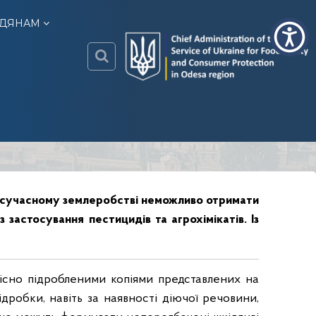
ДЯНАМ
o
d
e
s
a
.
c
в сучасному землеробстві неможливо отримати
o
застосування пестицидів та агрохімікатів. Із
n
s
u
кісно підробленими копіями представлених на
m
e
ідробки, навіть за наявності діючої речовини,