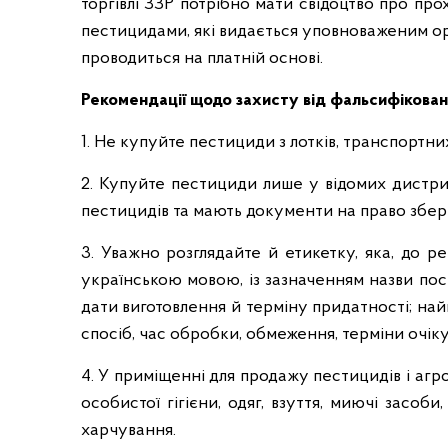
торгівлі ЗЗР потрібно мати свідоцтво про пр
і
пестицидами, які видається уповноваженим о
проводиться на платній основі.
Рекомендації щодо захисту від фальсифікован
1. Не купуйте пестициди з лотків, транспортних
2. Купуйте пестициди лише у відомих дистриб
пестицидів та мають документи на право зберіг
3. Уважно розглядайте й етикетку, яка, до р
українською мовою, із зазначенням назви пост
дати виготовлення й терміну придатності; най
спосіб, час обробки, обмеження, терміни очік
4. У приміщенні для продажу пестицидів і агро
особистої гігієни, одяг, взуття, миючі засо
харчування.