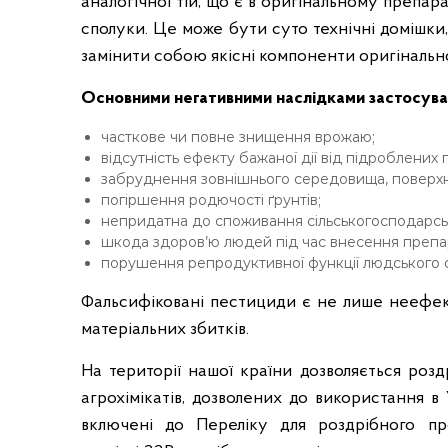
аналогічної тій, що є в оригінальному препа
у
сполуки. Це може бути суто технічні домішки, 
ж
замінити собою якісні компоненти оригінальн
б
и
Основними негативними наслідками застосува
в
О
часткове чи повне знищення врожаю;
д
відсутність ефекту бажаної дії від підроблених г
е
забруднення зовнішнього середовища, поверхне
погіршення родючості ґрунтів;
с
непридатна до споживання сільськогосподарсь
ь
шкода здоров’ю людей під час внесення препа
к
порушення репродуктивної функції людського ор
і
й
Фальсифіковані пестициди є не лише неефект
о
матеріальних збитків.
б
л
На території нашої країни дозволяється розд
а
агрохімікатів, дозволених до використання в 
с
включені до Переліку для роздрібного пр
т