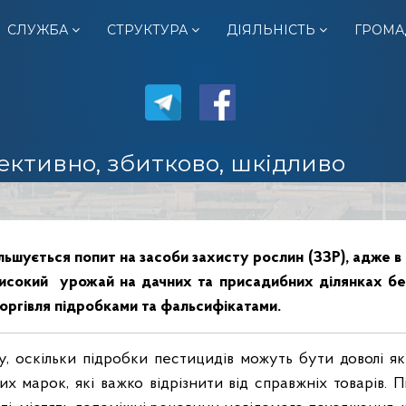
СЛУЖБА
СТРУКТУРА
ДІЯЛЬНІСТЬ
ГРОМА
ективно, збитково, шкідливо
ьшується попит на засоби захисту рослин (ЗЗР), адже 
високий урожай на дачних та присадибних ділянках без 
торгівля підробками та фальсифікатами.
, оскільки підробки пестицидів можуть бути доволі я
 марок, які важко відрізнити від справжніх товарів. П