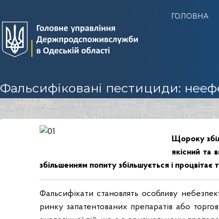
Г
ГОЛОВНА
У
Д
е
р
ж
п
Фальсифіковані пестициди: нееф
р
о
д
с
Щороку збіл
п
якісний та 
о
збільшенням попиту збільшується і процвітає 
ж
и
в
Фальсифікати становлять особливу небезпеку
с
ринку запатентованих препаратів або торгових
л