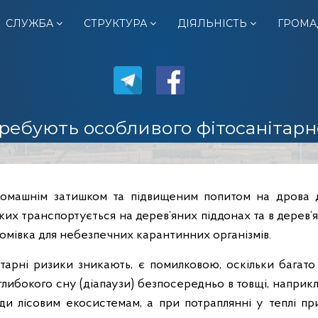
СЛУЖБА
СТРУКТУРА
ДІЯЛЬНІСТЬ
ГРОМА
требують особливого фітосанітар
домашнім затишком та підвищеним попитом на дрова 
их транспортується на дерев’яних піддонах та в дерев’я
домівка для небезпечних карантинних організмів.
рні ризики зникають, є помилковою, оскільки багато ш
либокого сну (діапаузи) безпосередньо в товщі, наприкл
оди лісовим екосистемам, а при потраплянні у теплі п