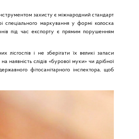
r
.
g
інструментом захисту є міжнародний стандарт
o
рі спеціального маркування у формі колоска
v
донів під час експорту є прямим порушенням
.
u
a
 лісгоспів і не зберігати їх великі запаси
а наявність слідів «бурової муки» чи дрібної
державного фітосанітарного інспектора, щоб