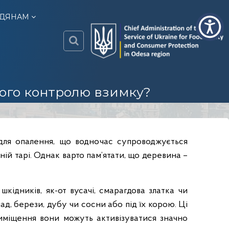
ДЯНАМ
o
d
ного контролю взимку?
e
s
a
.
для опалення, що водночас супроводжується
c
o
ній тарі.
Однак варто пам’ятати, що деревина –
n
s
кідників, як-от вусачі, смарагдова златка чи
u
m
ад, берези, дубу чи сосни або під їх корою. Ці
e
риміщення вони можуть активізуватися значно