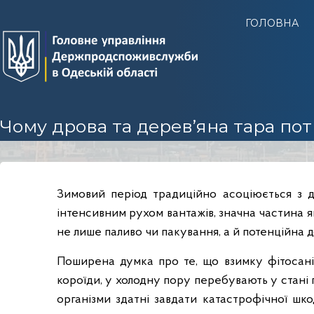
Г
ГОЛОВНА
У
Д
е
р
ж
п
Чому дрова та дерев’яна тара по
р
о
д
с
Зимовий період традиційно асоціюється з 
п
інтенсивним рухом вантажів, значна частина як
о
не лише паливо чи пакування, а й потенційна 
ж
и
Поширена думка про те, що взимку фітосаніта
в
короїди, у холодну пору перебувають у стані г
с
організми здатні завдати катастрофічної шк
л