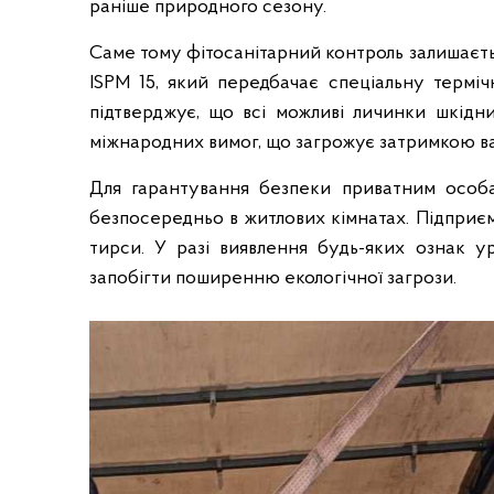
раніше природного сезону.
у
ж
Саме тому фітосанітарний контроль залишаєт
б
ISPM 15, який передбачає спеціальну термі
и
підтверджує, що всі можливі личинки шкідн
в
міжнародних вимог, що загрожує затримкою ва
О
д
Для гарантування безпеки приватним особам
е
безпосередньо в житлових кімнатах. Підприєм
с
тирси. У разі виявлення будь-яких ознак у
ь
к
запобігти поширенню екологічної загрози.
і
й
о
б
л
а
с
т