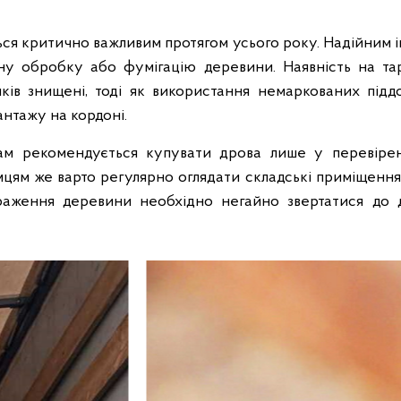
ься критично важливим протягом усього року. Надійним 
чну обробку або фумігацію деревини. Наявність на та
иків знищені, тоді як використання немаркованих під
нтажу на кордоні.
 рекомендується купувати дрова лише у перевірених
цям же варто регулярно оглядати складські приміщення н
раження деревини необхідно негайно звертатися до 