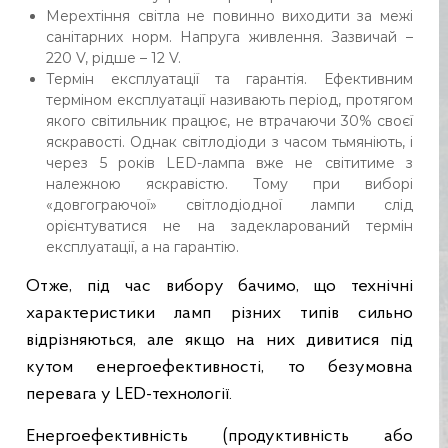
Мерехтіння світла не повинно виходити за межі
санітарних норм. Напруга живлення. Зазвичай –
220 V, рідше – 12 V.
Термін експлуатації та гарантія. Ефективним
терміном експлуатації називають період, протягом
якого світильник працює, не втрачаючи 30% своєї
яскравості. Однак світлодіоди з часом тьмяніють, і
через 5 років LED-лампа вже не світитиме з
належною яскравістю. Тому при виборі
«довгограючої» світлодіодної лампи слід
орієнтуватися не на задекларований термін
експлуатації, а на гарантію.
Отже, під час вибору бачимо, що технічні
характеристики ламп різних типів сильно
відрізняються, але якщо на них дивитися під
кутом енергоефективності, то безумовна
перевага у LED-технології.
Енергоефективність (продуктивність або