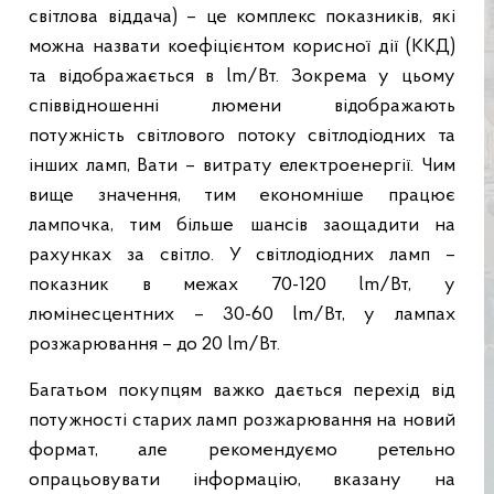
світлова віддача) – це комплекс показників, які
можна назвати коефіцієнтом корисної дії (ККД)
та відображається в lm/Вт. Зокрема у цьому
співвідношенні люмени відображають
потужність світлового потоку світлодіодних та
інших ламп, Вати – витрату електроенергії. Чим
вище значення, тим економніше працює
лампочка, тим більше шансів заощадити на
рахунках за світло. У світлодіодних ламп –
показник в межах 70-120 lm/Вт, у
люмінесцентних – 30-60 lm/Вт, у лампах
розжарювання – до 20 lm/Вт.
Багатьом покупцям важко дається перехід від
потужності старих ламп розжарювання на новий
формат, але рекомендуємо ретельно
опрацьовувати інформацію, вказану на