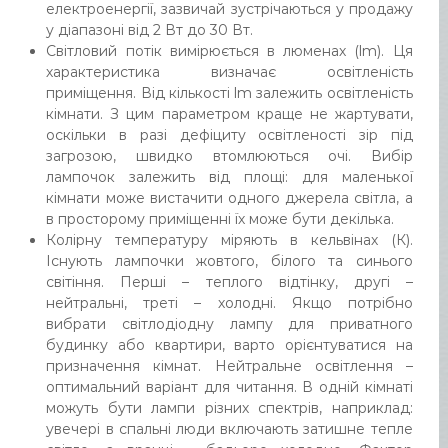
електроенергії, зазвичай зустрічаються у продажу
у діапазоні від 2 Вт до 30 Вт.
Світловий потік вимірюється в люменах (lm). Ця
характеристика визначає освітленість
приміщення. Від кількості lm залежить освітленість
кімнати. З цим параметром краще не жартувати,
оскільки в разі дефіциту освітленості зір під
загрозою, швидко втомлюються очі. Вибір
лампочок залежить від площі: для маленької
кімнати може вистачити одного джерела світла, а
в просторому приміщенні їх може бути декілька.
Колірну температуру міряють в кельвінах (К).
Існують лампочки жовтого, білого та синього
світіння. Перші – теплого відтінку, другі –
нейтральні, треті – холодні. Якщо потрібно
вибрати світлодіодну лампу для приватного
будинку або квартири, варто орієнтуватися на
призначення кімнат. Нейтральне освітлення –
оптимальний варіант для читання. В одній кімнаті
можуть бути лампи різних спектрів, наприклад:
увечері в спальні люди включають затишне тепле