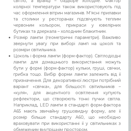
світло, а вранці – бадьоре холодне. Фактор
колірної температури також використовують під
час оформлення вітрин магазинів. М’ясні прилавки
та столики у ресторанах підсвічують теплим
червоним кольором, прикраси у ювелірних
бутиках та дзеркала – холодним блакитним.
Розмір лампи (геометричні параметри). Важливо
звернути увагу при виборі ламп на цоколі та
розміри світильника.
Цоколь і форма лампи (форм-фактор). Світлодіодні
лампи для домашнього використання можуть
бути у формі (форм-фактор) кульки, груші, свічки,
грибка тощо. Вибір форми лампи залежить від її
призначення. Для декоративної люстри потрібний
варіант «свічка», для більшості світильників –
«куля», для акцентного освітлення купують
рефлектори, що створюють тонкі пучки світла.
Наприклад, LED лампи в стандарті форм-фактора
А65 мають звичайну грушовидну форму, але її
розмір більше стандарту А60, що необхідно
враховувати при використанні її у світильниках з
обмеженим внутрішнім простором.