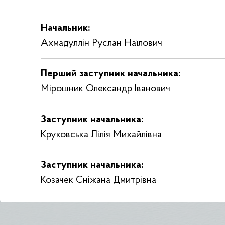
у
ж
Начальник:
б
и
Ахмадуллін Руслан Наїлович
в
О
Перший заступник начальника:
д
Мірошник Олександр Іванович
е
с
ь
Заступник начальника:
к
Круковська Лілія Михайлівна
і
й
о
Заступник начальника:
б
Козачек Сніжана Дмитрівна
л
а
с
т