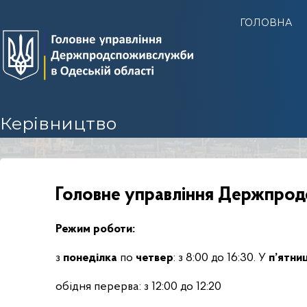
Г
ГОЛОВНА
У
Д
е
р
ж
п
Керівництво
р
о
д
с
Головне управління Держпрод
п
о
Режим роботи:
ж
и
з
понеділка
по
четвер
: з 8:00 до 16:30. У
п’ятни
в
с
обідня перерва: з 12:00 до 12:20
л