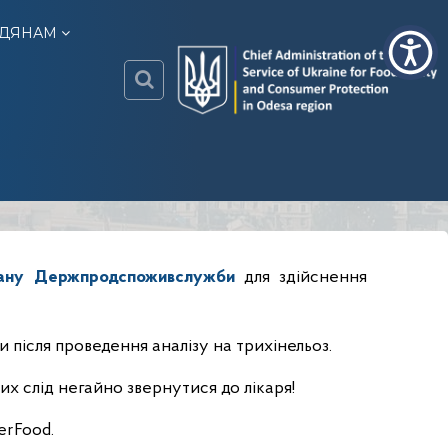
ДЯНАМ
o
d
e
s
a
.
гану Держпродспоживслужби
для здійснення
c
o
n
 після проведення аналізу на трихінельоз.
s
u
ких слід негайно звернутися до лікаря!
m
e
erFood.