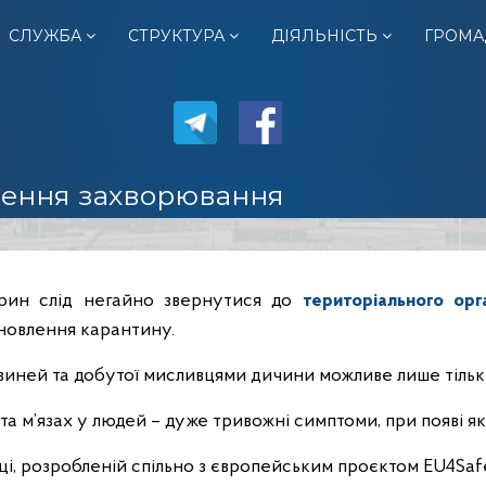
СЛУЖБА
СТРУКТУРА
ДІЯЛЬНІСТЬ
ГРОМА
влення захворювання
варин слід негайно звернутися до
територіального ор
ановлення карантину.
виней та добутої мисливцями дичини можливе лише тільки
ві та м’язах у людей – дуже тривожні симптоми, при появі я
фіці, розробленій спільно з європейським проєктом EU4Saf