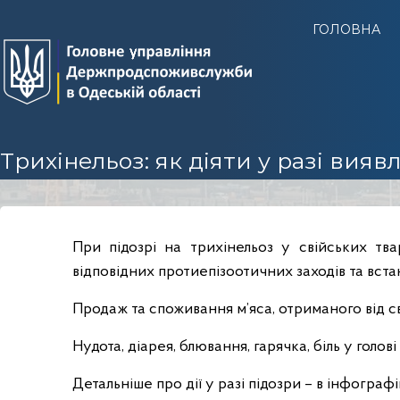
Г
ГОЛОВНА
У
Д
е
р
ж
п
Трихінельоз: як діяти у разі вия
р
о
д
с
При підозрі на трихінельоз у свійських т
п
відповідних протиепізоотичних заходів та вст
о
ж
Продаж та споживання м’яса, отриманого від с
и
в
Нудота, діарея, блювання, гарячка, біль у голо
с
Детальніше про дії у разі підозри – в інфогра
л