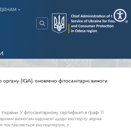
ДЯНАМ
o
d
и
e
s
a
.
 органу (IQA)
, оновлено фітосанітарні вимоги
c
o
n
s
u
раїни. У фітосанітарному сертифікаті в графі 11
m
ітарним вимогам Індонезії щодо експорту зерна
e
ія поставляється експортером, з