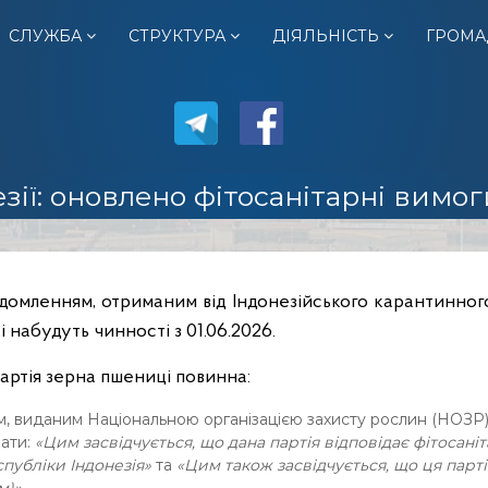
СЛУЖБА
СТРУКТУРА
ДІЯЛЬНІСТЬ
ГРОМА
зії: оновлено фітосанітарні вимог
омленням, отриманим від Індонезійського карантинного
і набудуть чинності з 01.06.2026.
артія зерна пшениці повинна:
 виданим Національною організацією захисту рослин (НОЗР) Ук
ати:
«Цим засвідчується, що дана партія відповідає фітосан
еспубліки Індонезія»
та
«Цим також засвідчується, що ця парт