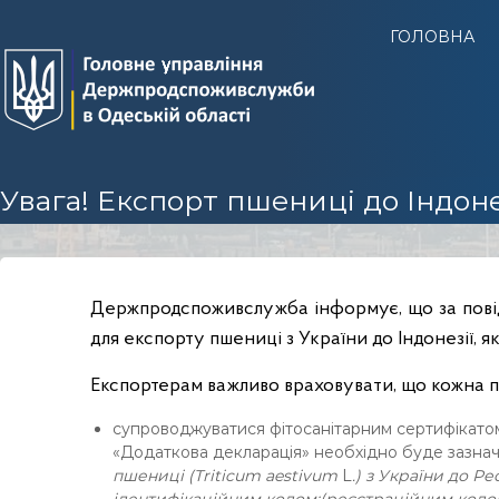
Г
ГОЛОВНА
У
Д
е
р
ж
п
Увага! Експорт пшениці до Індоне
р
о
д
с
Держпродспоживслужба інформує, що за повід
п
для експорту пшениці з України до Індонезії, як
о
ж
Експортерам важливо враховувати, що кожна п
и
супроводжуватися фітосанітарним сертифікатом,
в
«Додаткова декларація» необхідно буде зазнач
с
пшениці (Triticum aestivum
L
.) з України до Р
л