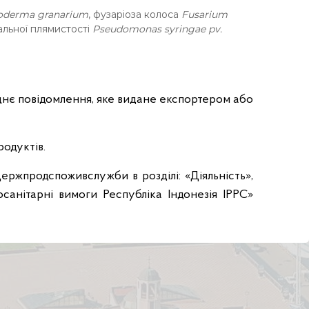
r
oderma granarium
, фузаріоза колоса
Fusarium
.
іальної плямистості
Pseudomonas syringae pv.
g
o
v
.
u
еднє повідомлення, яке видане експортером або
a
одуктів.
ржпродспоживслужби в розділі: «Діяльність»,
осанітарні вимоги Республіка Індонезія IPPC»