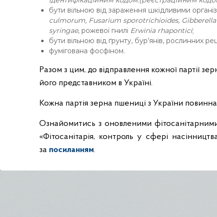
ідентифікаційним кодом:(реєстраційним кодом
у
бути вільною від зараження шкідливими організ
ж
culmorum, Fusarium sporotrichioides, Gibberella
б
syringae
, рожевої гнилі
Erwinia rhapontici
;
и
бути вільною від ґрунту, бур’янів, рослинних р
фумігована фосфіном.
в
О
Разом з цим, до відправлення кожної партії з
д
його представником в Україні.
е
с
Кожна партія зерна пшениці з України повинна
ь
к
Ознайомитись з оновленими фітосанітарними 
і
«Фітосанітарія, контроль у сфері насінництв
й
за
посиланням
.
о
б
л
а
с
т