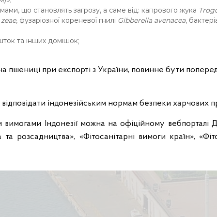
)».
мами, що становлять загрозу, а саме від: капрового жука
Trog
 zeae
, фузаріозної кореневої гнилі
Gibberella avenacea
, бактер
ешток та інших домішок;
ерна пшениці при експорті з України, повинне бути попер
 відповідати індонезійським нормам безпеки харчових пр
вимогами Індонезії можна на офіційному вебпорталі Де
а та розсадництва», «Фітосанітарні вимоги країн», «Фіт