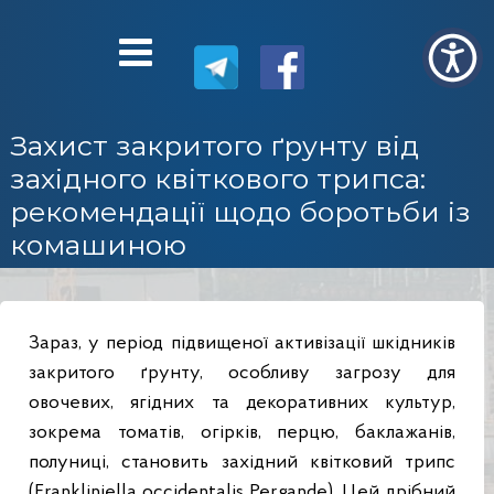
Захист закритого ґрунту від
західного квіткового трипса:
рекомендації щодо боротьби із
комашиною
Зараз, у період підвищеної активізації шкідників
закритого ґрунту, особливу загрозу для
овочевих, ягідних та декоративних культур,
зокрема томатів, огірків
, перцю, баклажанів,
полуниці, становить західний квітковий трипс
(Frankliniella occidentalis Pergande). Цей дрібний