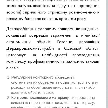
температура, вологість та відсутність природних
ворогів) сприяє його стрімкому розмноженню й
розвитку багатьох поколінь протягом року.
Для запобігання масовому поширенню шкідника,
локалізації осередків зараження та мінімізації
економічних збитків Головне управління
Держпродспоживслужби в Одеській області
наголошує на необхідності впровадження
комплексу профілактичних та захисних заходів,
а саме:
Регулярний моніторинг:
проведення
систематичних обстежень посівів, контроль стану
розсади та обов’язкове використання синіх або
жовтих клейових пасток.
Контроль посадкового матеріалу
: використання
виключно перевіреного посадкового матеріалу,
що відповідає фітосанітарним вимогам,