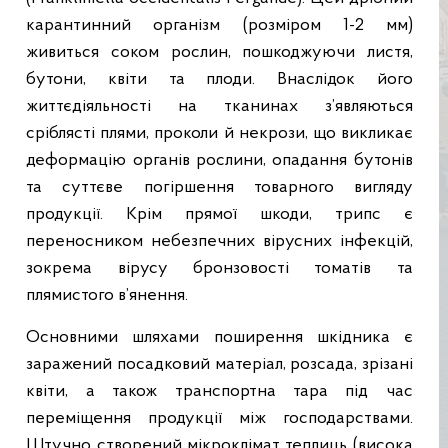
карантинний організм (розміром 1-2 мм)
живиться соком рослин, пошкоджуючи листя,
бутони, квіти та плоди. Внаслідок його
життєдіяльності на тканинах з’являються
сріблясті плями, проколи й некрози, що викликає
деформацію органів рослини, опадання бутонів
та суттєве погіршення товарного вигляду
продукції. Крім прямої шкоди, трипс є
переносником небезпечних вірусних інфекцій,
зокрема вірусу бронзовості томатів та
плямистого в’янення.
Основними шляхами поширення шкідника є
заражений посадковий матеріал, розсада, зрізані
квіти, а також транспортна тара під час
переміщення продукції між господарствами.
Штучно створений мікроклімат теплиць (висока