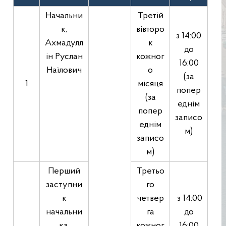
Начальни
Третій
к,
вівторо
з 14:00
Ахмадулл
к
до
ін Руслан
кожног
16:00
Наїлович
о
(за
1
місяця
попер
(за
еднім
попер
записо
еднім
м)
записо
м)
Перший
Третьо
заступни
го
к
четвер
з 14:00
начальни
га
до
ка,
кожног
16:00