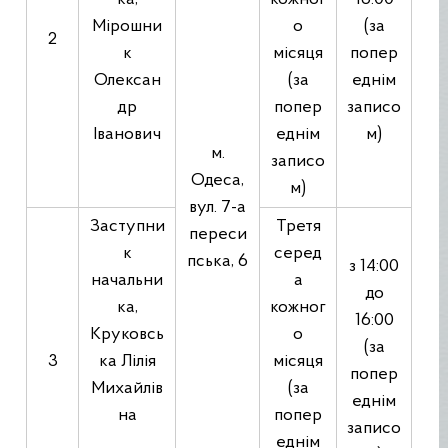
Мірошни
о
(за
2
к
місяця
попер
Олексан
(за
еднім
др
попер
записо
Іванович
еднім
м)
м.
записо
Одеса,
м)
вул. 7-а
Заступни
Третя
переси
к
серед
пська, 6
з 14:00
начальни
а
до
ка,
кожног
16:00
Круковсь
о
(за
3
ка Лілія
місяця
попер
Михайлів
(за
еднім
на
попер
записо
еднім