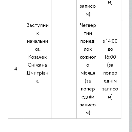
м)
записо
м)
Заступни
Четвер
к
тий
начальни
понеді
з 14:00
ка,
лок
до
Козачек
кожног
16:00
Сніжана
о
(за
4
Дмитрівн
місяця
попер
а
(за
еднім
попер
записо
еднім
м)
записо
м)