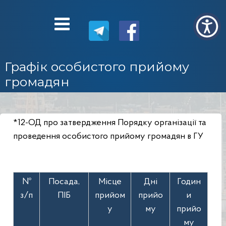
Графік особистого прийому
громадян
*
12-ОД про затвердження Порядку організації та
проведення особистого прийому громадян в ГУ
№
Посада,
Місце
Дні
Годин
з/п
ПІБ
прийом
прийо
и
у
му
прийо
му