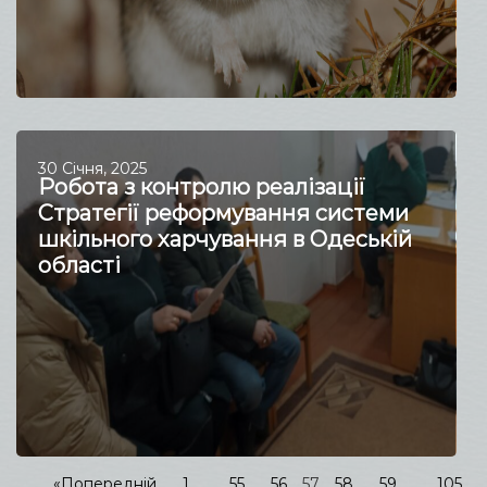
30 Січня, 2025
Робота з контролю реалізації
Стратегії реформування системи
шкільного харчування в Одеській
області
«Попередній
1
…
55
56
57
58
59
…
105