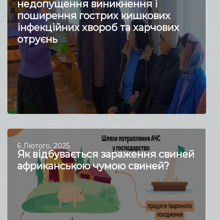
недопущення виникнення і
поширення гострих кишкових
інфекційних хвороб та харчових
отруєнь
6 Лютого, 2025
Як відбувається зараження свиней
африканською чумою свиней?